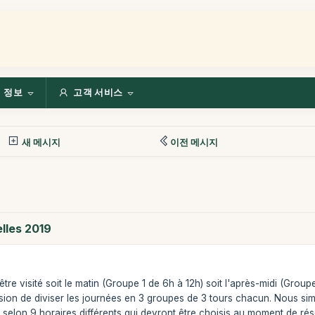
정보
고객 서비스
새 메시지
이전 메시지
lles 2019
re visité soit le matin (Groupe 1 de 6h à 12h) soit l'après-midi (Group
ion de diviser les journées en 3 groupes de 3 tours chacun. Nous simpl
 selon 9 horaires différents qui devront être choisis au moment de rés