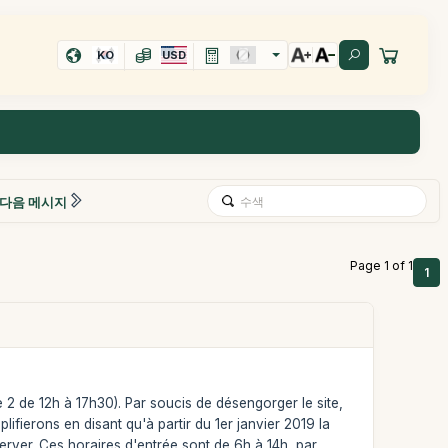
KO
USD
다음 메시지
Page 1 of 1
1
e 2 de 12h à 17h30). Par soucis de désengorger le site,
ifierons en disant qu'à partir du 1er janvier 2019 la
erver. Ces horaires d'entrée sont de 6h à 14h, par