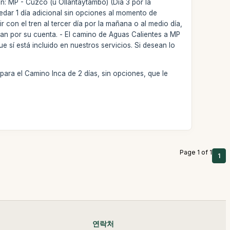
n: MP - Cuzco (u Ollantaytambo) (Dia 3 por la
uedar 1 día adicional sin opciones al momento de
con el tren al tercer día por la mañana o al medio día,
oman por su cuenta. - El camino de Aguas Calientes a MP
í está incluido en nuestros servicios. Si desean lo
ara el Camino Inca de 2 días, sin opciones, que le
Page 1 of 1
1
연락처