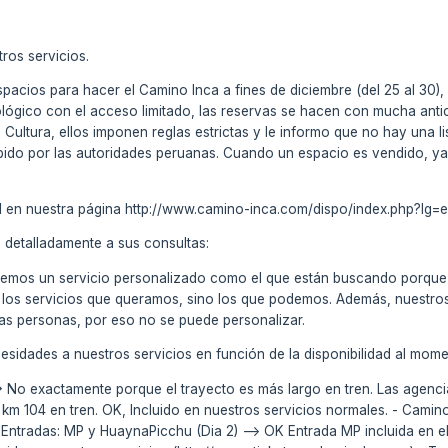
tros servicios.
acios para hacer el Camino Inca a fines de diciembre (del 25 al 30),
lógico con el acceso limitado, las reservas se hacen con mucha antic
e Cultura, ellos imponen reglas estrictas y le informo que no hay una 
ido por las autoridades peruanas. Cuando un espacio es vendido, ya
al en nuestra página http://www.camino-inca.com/dispo/index.php?lg=es
detalladamente a sus consultas:
cemos un servicio personalizado como el que están buscando porque es
os servicios que queramos, sino los que podemos. Además, nuestros 
as personas, por eso no se puede personalizar.
esidades a nuestros servicios en función de la disponibilidad al mome
-> No exactamente porque el trayecto es más largo en tren. Las agenc
 km 104 en tren. OK, Incluido en nuestros servicios normales. - Camino
- Entradas: MP y HuaynaPicchu (Dia 2) --> OK Entrada MP incluida en 