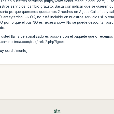
uida en nuestros servicios (http://www-ticket-machupicchu.com) - Tre
stros servicios, cambio gratuito. Basta con indicar que se quieren q
esario porque queremos quedarnos 2 noches en Aguas Calientes y salir 
Ollantaytambo. --> OK, no está incluido en nuestros servicios si lo t
or lo que el bus NO es necesario.--> No se puede descontar porque s
ido.
 usted llama personalizado es posible con el paquete que ofrecemos p
w.camino-inca.com/trek/trek_2.php?lg=es
uy cordialmente,
정보