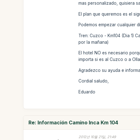
mas personalizado, quisiera sa
El plan que queremos es el sig
Podemos empezar cualquier dí
Tren: Cuzco - Km104 (Dia 1) C
por la mañana)
El hotel NO es necesario porq
importa si es al Cuzco o a O
Agradezco su ayuda e informa
Cordial saludo,
Eduardo
Re: Información Camino Inca Km 104
2012년 10월 21일, 21:49