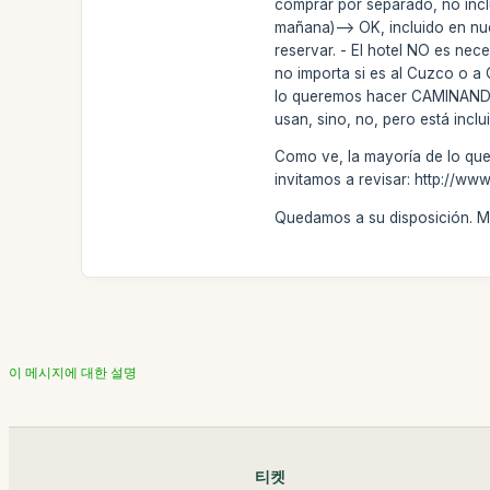
comprar por separado, no incl
mañana)--> OK, incluido en nue
reservar. - El hotel NO es nec
no importa si es al Cuzco o a 
lo queremos hacer CAMINANDO p
usan, sino, no, pero está inclu
Como ve, la mayoría de lo que
invitamos a revisar: http://ww
Quedamos a su disposición. M
이 메시지에 대한 설명
티켓