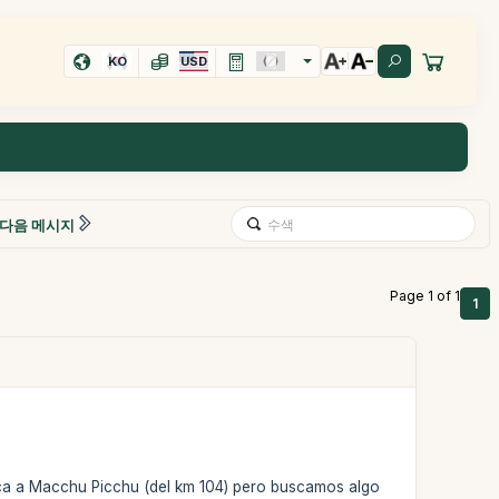
KO
USD
다음 메시지
Page 1 of 1
1
nca a Macchu Picchu (del km 104) pero buscamos algo