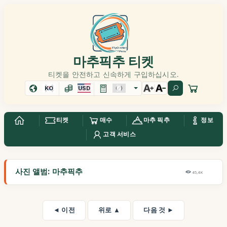
마추픽추 티켓
티켓을 안전하고 신속하게 구입하십시오.
KO
USD
티켓
매수
마추 픽추
정보
고객 서비스
사진 앨범: 마추픽추
45,4K
◄ 이전
위로 ▲
다음 것 ►