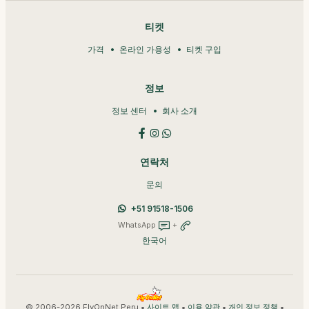
티켓
가격
온라인 가용성
티켓 구입
정보
정보 센터
회사 소개
연락처
문의
+51 91518-1506
WhatsApp
+
한국어
© 2006-2026 FlyOnNet Peru •
•
•
•
사이트 맵
이용 약관
개인 정보 정책