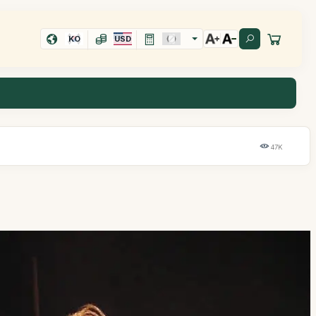
KO
USD
47K