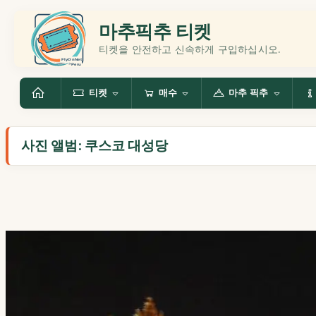
마추픽추 티켓
티켓을 안전하고 신속하게 구입하십시오.
티켓
매수
마추 픽추
사진 앨범: 쿠스코 대성당