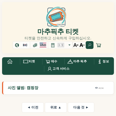
마추픽추 티켓
티켓을 안전하고 신속하게 구입하십시오.
KO
USD
티켓
매수
마추 픽추
정보
고객 서비스
사진 앨범: 캠핑장
45,5K
◄ 이전
위로 ▲
다음 것 ►