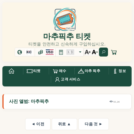
마추픽추 티켓
티켓을 안전하고 신속하게 구입하십시오.
KO
USD
티켓
매수
마추 픽추
정보
고객 서비스
사진 앨범: 마추픽추
53,2K
◄ 이전
위로 ▲
다음 것 ►