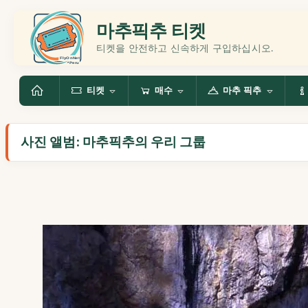
마추픽추 티켓
티켓을 안전하고 신속하게 구입하십시오.
티켓
매수
마추 픽추
사진 앨범: 마추픽추의 우리 그룹