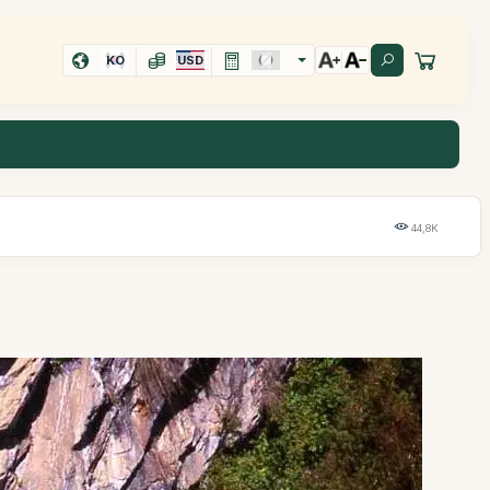
KO
USD
44,8K