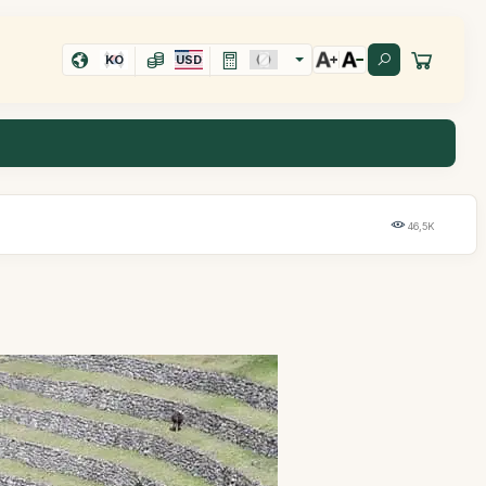
KO
USD
46,5K