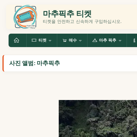
마추픽추 티켓
티켓을 안전하고 신속하게 구입하십시오.
티켓
매수
마추 픽추
사진 앨범: 마추픽추