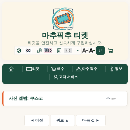
마추픽추 티켓
티켓을 안전하고 신속하게 구입하십시오.
KO
USD
티켓
매수
마추 픽추
정보
고객 서비스
사진 앨범: 쿠스코
46,9K
◄ 이전
위로 ▲
다음 것 ►