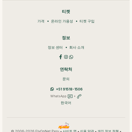
티켓
가격
온라인 가용성
티켓 구입
정보
정보 센터
회사 소개
연락처
문의
+51 91518-1506
WhatsApp
+
한국어
© 2006-2026 FlyOnNet Peru •
•
•
•
사이트 맵
이용 약관
개인 정보 정책