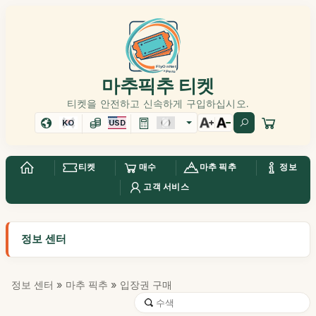
마추픽추 티켓
티켓을 안전하고 신속하게 구입하십시오.
KO
USD
티켓
매수
마추 픽추
정보
고객 서비스
정보 센터
정보 센터
»
마추 픽추
» 입장권 구매